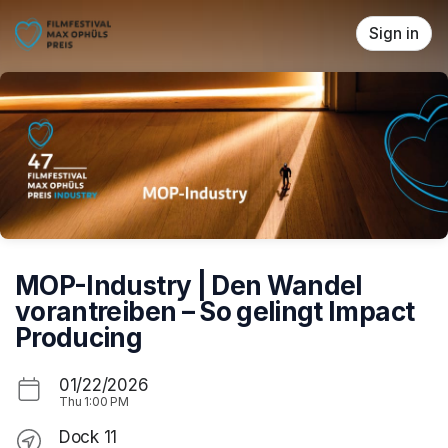
Skip header
Sign in
MOP-Industry | Den Wandel
vorantreiben – So gelingt Impact
Producing
01/22/2026
Thu
1:00 PM
Dock 11