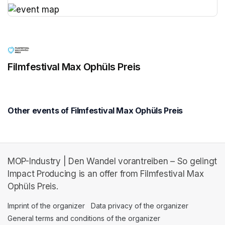
(opens in a new tab)
(opens in a new tab)
Filmfestival Max Ophüls Preis
Other events of Filmfestival Max Ophüls Preis
MOP-Industry | Den Wandel vorantreiben – So gelingt
Impact Producing is an offer from Filmfestival Max
Ophüls Preis.
Imprint of the organizer
(opens in a new tab)
Data privacy of the organizer
(opens in 
General terms and conditions of the organizer
(opens in a new ta