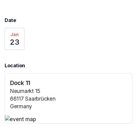
Date
Jan
23
Location
Dock 11
Neumarkt 15
66117 Saarbrücken
Germany
(opens in a new tab)
(opens in a new tab)