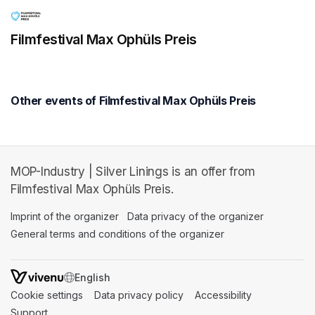
Filmfestival Max Ophüls Preis
Other events of Filmfestival Max Ophüls Preis
MOP-Industry | Silver Linings is an offer from
Filmfestival Max Ophüls Preis.
Imprint of the organizer
(opens in a new tab)
Data privacy of the organizer
(opens in 
General terms and conditions of the organizer
(opens in a new ta
SWITCH LANGUAGE
Cookie settings
(opens in a new tab)
Data privacy policy
(opens in a new tab)
Accessibility
(opens in a n
Support
(opens in a new tab)